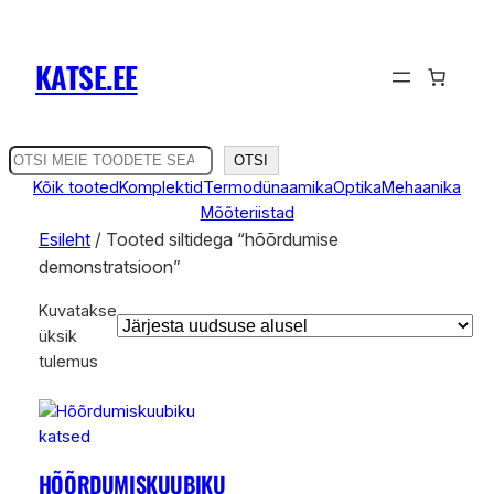
KATSE.EE
O
OTSI
t
Kõik tooted
Komplektid
Termodünaamika
Optika
Mehaanika
s
Mõõteriistad
i
Esileht
/ Tooted siltidega “hõõrdumise
demonstratsioon”
Kuvatakse
üksik
tulemus
HÕÕRDUMISKUUBIKU