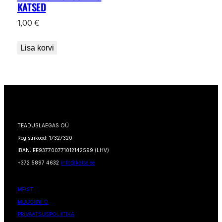
KATSED
1,00
€
Lisa korvi
TEADUSLAEGAS OÜ
Registrikood: 17327320
IBAN: EE937700771012142599 (LHV)
+372 5897 4632
info@katse.ee
MEIST
MÜÜGIINFO
PRIVAATSUSPOLIITIKA