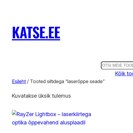
KATSE.EE
O
t
Kõik to
Esileht
/ Tooted siltidega “laserõppe seade”
s
i
Kuvatakse üksik tulemus