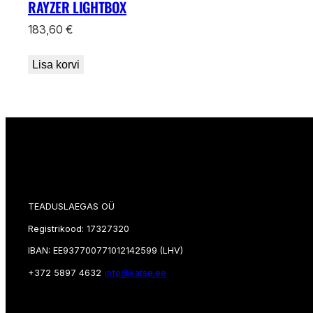
RAYZER LIGHTBOX
183,60
€
Lisa korvi
TEADUSLAEGAS OÜ
Registrikood: 17327320
IBAN: EE937700771012142599 (LHV)
+372 5897 4632
info@katse.ee