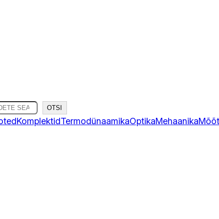
OTSI
oted
Komplektid
Termodünaamika
Optika
Mehaanika
Mõõt