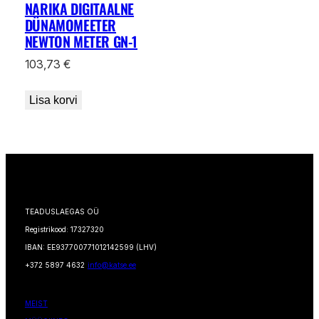
NARIKA DIGITAALNE
DÜNAMOMEETER
NEWTON METER GN-1
103,73
€
Lisa korvi
TEADUSLAEGAS OÜ
Registrikood: 17327320
IBAN: EE937700771012142599 (LHV)
+372 5897 4632
info@katse.ee
MEIST