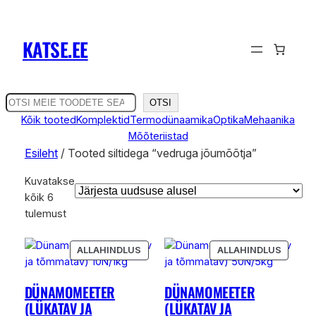
KATSE.EE
O
OTSI
t
Kõik tooted
Komplektid
Termodünaamika
Optika
Mehaanika
s
Mõõteriistad
i
Esileht
/ Tooted siltidega “vedruga jõumõõtja”
Kuvatakse
kõik 6
Sorditud
tulemust
uusimate
järgi
SOODUSMÜÜGIS
SOODU
ALLAHINDLUS
ALLAHINDLUS
TOODE
TOODE
DÜNAMOMEETER
DÜNAMOMEETER
(LÜKATAV JA
(LÜKATAV JA