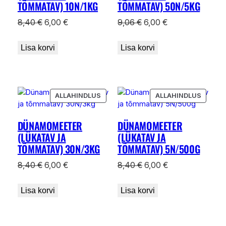
TÕMMATAV) 10N/1KG
TÕMMATAV) 50N/5KG
Algne
Praegune
Algne
Praegune
8,40
€
6,00
€
9,06
€
6,00
€
hind
hind
hind
hind
oli:
on:
oli:
on:
Lisa korvi
Lisa korvi
8,40 €.
6,00 €.
9,06 €.
6,00 €.
SOODUSMÜÜGIS
SOODU
ALLAHINDLUS
ALLAHINDLUS
TOODE
TOODE
DÜNAMOMEETER
DÜNAMOMEETER
(LÜKATAV JA
(LÜKATAV JA
TÕMMATAV) 30N/3KG
TÕMMATAV) 5N/500G
Algne
Praegune
Algne
Praegune
8,40
€
6,00
€
8,40
€
6,00
€
hind
hind
hind
hind
oli:
on:
oli:
on:
Lisa korvi
Lisa korvi
8,40 €.
6,00 €.
8,40 €.
6,00 €.