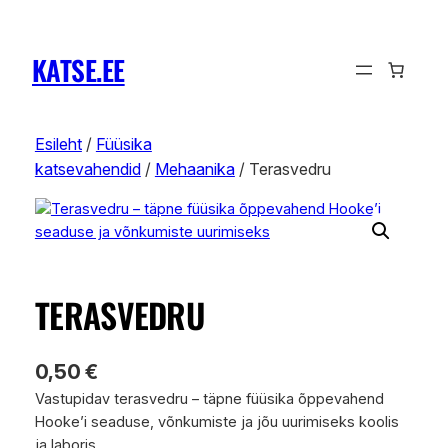
KATSE.EE
Esileht
/
Füüsika
katsevahendid
/
Mehaanika
/ Terasvedru
TERASVEDRU
0,50
€
Vastupidav terasvedru – täpne füüsika õppevahend
Hooke’i seaduse, võnkumiste ja jõu uurimiseks koolis
ja laboris.