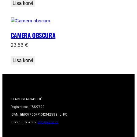
Lisa korvi
CAMERA OBSCURA
23,58
€
Lisa korvi
TEADUSLAEGAS OÜ
Registrikood: 17327320
IBAN: EE937700771012142599 (LHV)
+372 5897 4632
info@katse.ee