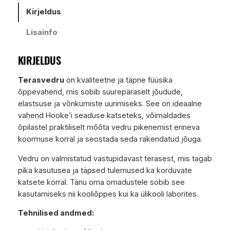
Kirjeldus
Lisainfo
KIRJELDUS
Terasvedru
on kvaliteetne ja täpne füüsika
õppevahend, mis sobib suurepäraselt jõudude,
elastsuse ja võnkumiste uurimiseks. See on ideaalne
vahend Hooke’i seaduse katseteks, võimaldades
õpilastel praktiliselt mõõta vedru pikenemist erineva
koormuse korral ja seostada seda rakendatud jõuga.
Vedru on valmistatud vastupidavast terasest, mis tagab
pika kasutusea ja täpsed tulemused ka korduvate
katsete korral. Tänu oma omadustele sobib see
kasutamiseks nii kooliõppes kui ka ülikooli laborites.
Tehnilised andmed: