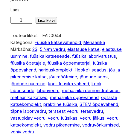
Laos
T
Lisa korvi
e
r
Tooteartikkel:
TEAD0044
a
Kategooria:
Füüsika katsevahendid
, 
Mehaanika
s
Märksõna:
23
, 
5 N/m vedru
, 
elastsuse katse
, 
elastsuse
v
uurimine
, 
füüsika katseseade
, 
füüsika laborivarustus
, 
e
füüsika õpetajale
, 
füüsika õppematerjal
, 
füüsika
d
õppevahend
, 
hariduskomplekt
, 
Hooke’i seadus
, 
jõu ja
r
pikenemise katse
, 
jõu mõõtmine
, 
jõudude seos
, 
u
jõudude uurimine
, 
kooli füüsika vahend
, 
kooli
k
laboriseade
, 
laborivedru
, 
mehaanika demonstratsioon
, 
o
mehaanika katsed
, 
mehaanika õppevahend
, 
õpilaste
g
katsekomplekt
, 
praktiline füüsika
, 
STEM õppevahend
, 
u
täpne laborivedru
, 
terasest vedru
, 
terasvedru
, 
s
vastupidav vedru
, 
vedru füüsikas
, 
vedru jäikus
, 
vedru
katsekomplekt
, 
vedru pikenemine
, 
vedruvõnkumised
, 
veniv vedru