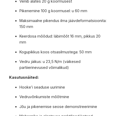
Venib alates 20 g koormusest
Pikenemine 100 g koormusel: u 60 mm
Maksimaalne pikendus ilma jäävdeformatsioonita:
150 mm
Keerdosa mõõdud: läbimõõt 16 mm, pikkus 20
mm
Kogupikkus koos otsasilmustega: 50 mm
Vedru jäikus: u 23,5 N/m (väikesed
partiierinevused võimalikud)
Kasutusnäited:
Hooke’i seaduse uurimine
Vedruvõnkumiste mõõtmine
Jõu ja pikenemise seose demonstreerimine