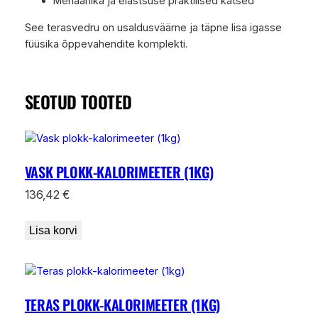
Mehaanika ja elastsuse praktilised katsed
See terasvedru on usaldusväärne ja täpne lisa igasse
füüsika õppevahendite komplekti.
SEOTUD TOOTED
VASK PLOKK-KALORIMEETER (1KG)
136,42
€
Lisa korvi
TERAS PLOKK-KALORIMEETER (1KG)